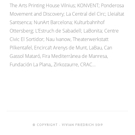
The Arts Printing House Vilnius; KONVENT; Ponderosa
Movement and Discovery; La Central del Circ; Lleialtat
Santsenca; NunArt Barcelona; Kulturbahnhof
Ottersberg; L’Estruch de Sabadell; LaBonita; Centre
Civic El Sortidor; Nau Ivanow, Theaterwerkstatt
Pilkentafel, Encirca’t Arenys de Munt, LaBau, Can
Gassol Mataró, Fira Mediterrànea de Manresa,
Fundación La Plana,, Zirkozaurre, CRAC…
© COPYRIGHT - VIVIAN FRIEDRICH 2019