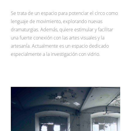
Se trata de un espacio para potenciar el circo como
lenguaje de movimiento, explorando nuevas
dramaturgias. Además, quiere estimular y facilitar
una fuerte conexión con las artes visuales y la
artesanía. Actualmente es un espacio dedicado
especialmente a la investigación con vidrio.