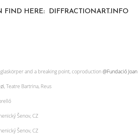
N FIND HERE:
DIFFRACTIONART.INFO
 glaskörper and a breaking point, coproduction
@Fundació Joan
zi
, Teatre Bartrina, Reus
orelló
enický Šenov, CZ
enický Šenov, CZ