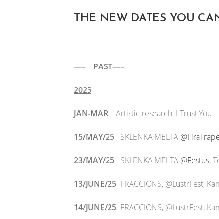
THE NEW DATES YOU CA
—– PAST—–
2025
JAN-MAR
Artistic research I Trust You –
15/MAY/25
SKLENKA MELTA
@FiraTrape
23/MAY/25
SKLENKA MELTA
@Festus
, T
13/JUNE/25
FRACCIONS, @LustrFest, Kam
14/JUNE/25
FRACCIONS, @LustrFest, Kam