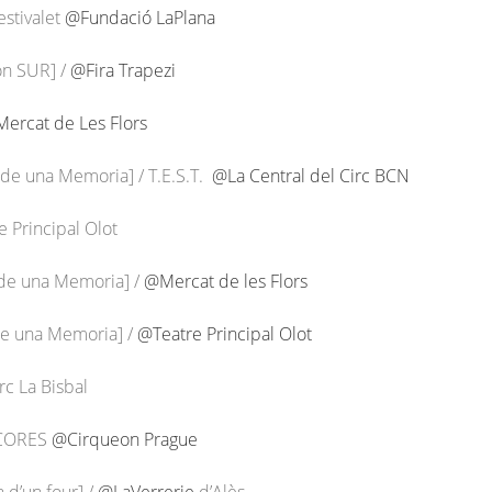
estivalet
@Fundació LaPlana
ón SUR] /
@Fira Trapezi
ercat de Les Flors
 de una Memoria] / T.E.S.T.
@La Central del Circ BCN
 Principal Olot
 de una Memoria] /
@Mercat de les Flors
de una Memoria] /
@Teatre Principal Olot
rc La Bisbal
CORES
@Cirqueon Prague