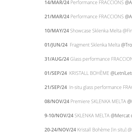
14/MAR/24
Performance FRACCIONS
@Ar
21/MAR/24
Performance FRACCIONS
@Ar
10/MAY/24
Showcase Sklenka Melta @Fir
01/JUN/24
Fragment Sklenka Melta
@Tro
31/AUG/24
Glass performance FRACCIO
01/SEP/24
KRISTALL BOHÈME
@LetníLet
21/SEP/24
In-situ glass performance FR
08/NOV/24
Premiere SKLENKA MELTA
@M
9-10/NOV/24
SKLENKA MELTA
@Mercat d
20-24/NOV/24
Kristall Bohème [in situ] 