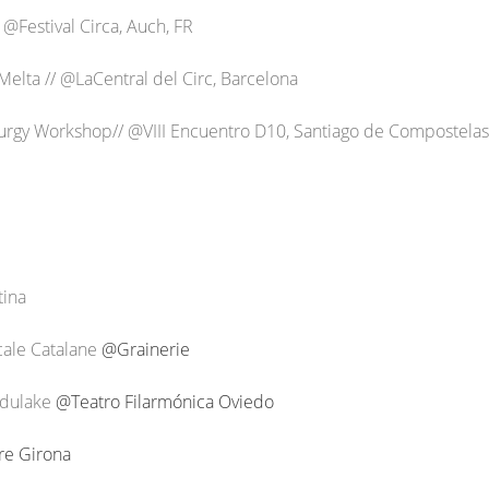
@Festival Circa, Auch, FR
Melta // @LaCentral del Circ, Barcelona
rgy Workshop// @VIII Encuentro D10, Santiago de Compostelas
tina
cale Catalane
@Grainerie
adulake
@Teatro Filarmónica Oviedo
re Girona