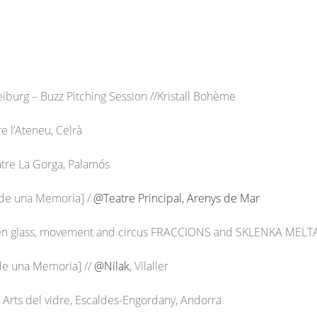
iburg – Buzz Pitching Session //Kristall Bohème
e l’Ateneu, Celrà
tre La Gorga, Palamós
 de una Memoria] /
@Teatre Principal, Arenys de Mar
ween glass, movement and circus FRACCIONS and SKLENKA MEL
de una Memoria] //
@Nilak
, Vilaller
Arts del vidre, Escaldes-Engordany, Andorra