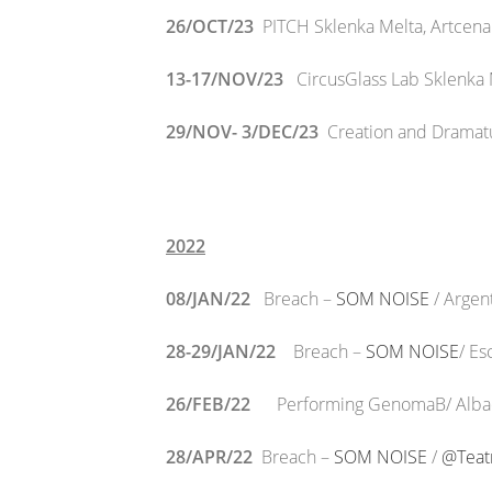
26/OCT/23
PITCH Sklenka Melta, Artcena 
13-17/NOV/23
CircusGlass Lab
Sklenka 
29/NOV- 3/DEC/23
Creation and Dramatu
2022
08/JAN/22
Breach –
SOM NOISE
/ Argen
28-29/JAN/22
Breach –
SOM NOISE
/ Es
26/FEB/22
Performing GenomaB/ Alb
28/APR/22
Breach –
SOM NOISE
/
@Teat