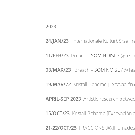
2023
24/JAN/23
Internationale Kulturbörse Fre
11/FEB/23
Breach –
SOM NOISE
/ @Teatr
08/MAR/23
Breach –
SOM NOISE
/ @Tea
19/MAR/22
Kristall Bohème [Excavación
APRIL-SEP 2023
Artistic research bet
15/OCT/23
Kristall Bohème [Excavación 
21-22/OCT/23
FRACCIONS @XII Jornades 