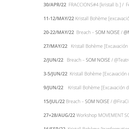
30/APR/22
FRACCIONS#4 [kristall b.] / F
11-12/MAY/22
Kristall Bohème [excavaci
20-22/MAY/22
Breach –
SOM NOISE
/
@M
27/MAY/22
Kristall Bohème [Excavación
2/JUN/22
Breach –
SOM NOISE
/ @Teatre
3-5/JUN/22
Kristall Bohème [Excavación
9/JUN/22
Kristall Bohème [Excavación 
15/JUL/22
Breach –
SOM NOISE
/ @FiraCi
27+28/AUG/22
Workshop MOVEMENT S