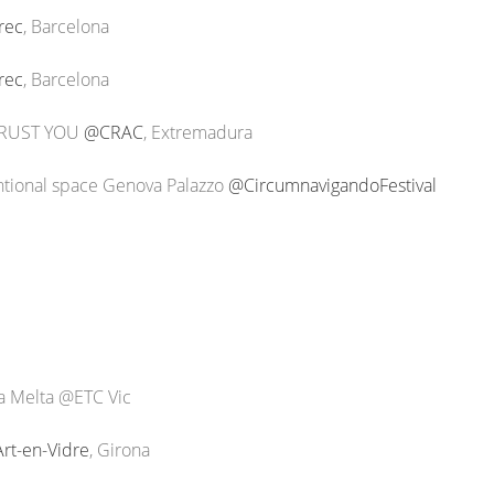
rec
, Barcelona
rec
, Barcelona
I TRUST YOU
@CRAC
, Extremadura
onal space Genova Palazzo
@CircumnavigandoFestival
a Melta @ETC Vic
rt-en-Vidre
, Girona