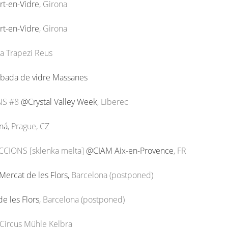
t-en-Vidre
, Girona
t-en-Vidre
, Girona
a Trapezi Reus
bada de vidre Massanes
NS #8
@Crystal Valley Week
, Liberec
ná
, Prague, CZ
ACCIONS [sklenka melta]
@CIAM Aix-en-Provence
, FR
ercat de les Flors,
Barcelona (postponed)
e les Flors,
Barcelona (postponed)
@Circus Mühle Kelbra